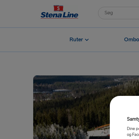
Ruter
Ombo
Samty
Dine p
og Fac