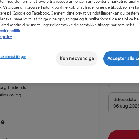
er med det formål at levere tilpassede annoncer samt content marketing-analys
ik. Vi bruger din browserhistorik og dine køb til at finde lignende tilbud, som vi k
ere på Google og Facebook. Gennem dine privatlivsindstillinger kan du beste
r skal have lov til at bruge dine oplysninger, og til hvilke formål de må blive b
altid ændre dine indstillinger eller trække dit samtykke tilbage når som helst.
ookiepolitik
Fra 771 kr
 policy
ge
Isaberg
Returbille
ookieindstillinger
Kun nødvendige
Accepter alle c
Rute
Frederiks
org finder du
iliesjov og
TIL SVERIGE
Udrejsedato
Frederiksha
le
Gøteborg → 
Kiel → Gøte