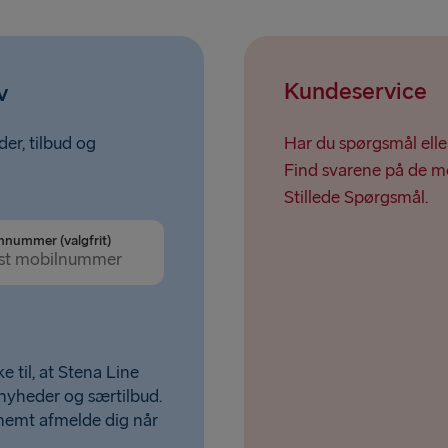
Kundeservice
v
er, tilbud og
Har du spørgsmål elle
Find svarene på de me
Stillede Spørgsmål.
nnummer (valgfrit)
e til, at Stena Line
 nyheder og særtilbud.
nemt afmelde dig når