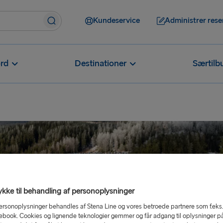
Kundeservice
Administrer rese
rd
Destinationer
Særtilb
kke til behandling af personoplysninger
ersonoplysninger behandles af Stena Line og vores betroede partnere som f.eks
ebook. Cookies og lignende teknologier gemmer og får adgang til oplysninger p