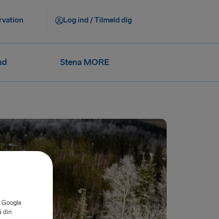
rvation
Log ind / Tilmeld dig
ud
Stena MORE
. Google
å din