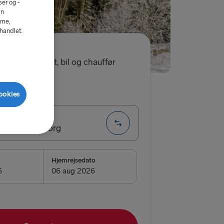
er og -
an
mme,
ehandlet.
for enkeltbillet, bil og chauffør
t
Enkel
ookies
havn → Gøteborg
Hjemrejsedato
vn → Gøteborg
Frederikshavn
borg