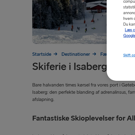
comput
statist
annonc
hvem de
Du kan 
Læs c
Google
Startside
Destinationer
Færger til Sveri
Skift c
Skiferie i Isaberg
Bare halvanden times kørsel fra vores port i Gøteb
Isaberg: den perfekte blanding af adrenalinsus, fam
afslapning.
Fantastiske Skioplevelser for Al