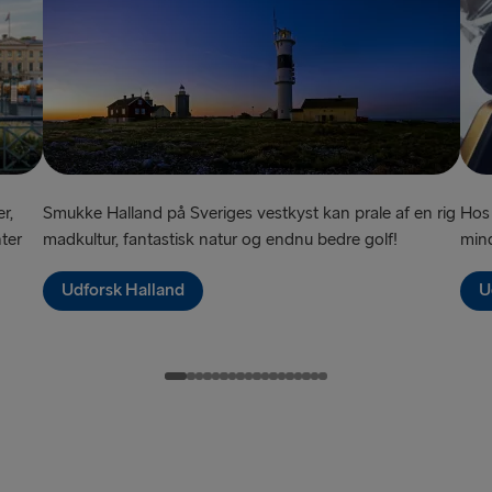
TIL RESTEN AF
Hook of Hol
Harwich → H
Holyhead → 
Dublin → Ho
r,
Smukke Halland på Sveriges vestkyst kan prale af en rig
Hos 
Cairnryan →
ter
madkultur, fantastisk natur og endnu bedre golf!
min
Belfast → C
Udforsk Halland
U
Liverpool → 
Belfast → Li
Rosslare → 
Fishguard →