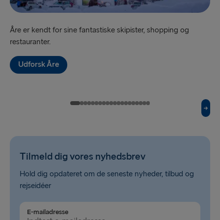
Travemünde → Liepāja
Liepāja → Travemünde
Åre er kendt for sine fantastiske skipister, shopping og
'Sv
restauranter.
be
TIL RESTEN AF ​​EUROPA
Udforsk Åre
Hook of Holland → Harwich
Harwich → Hook of Holland
Holyhead → Dublin
Dublin → Holyhead
Cairnryan → Belfast
Tilmeld dig vores nyhedsbrev
Belfast → Cairnryan
Hold dig opdateret om de seneste nyheder, tilbud og
rejseidéer
Liverpool → Belfast
Belfast → Liverpool
E-mailadresse