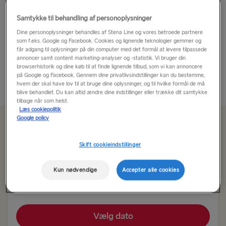
Én by. 1.650 øer, bugte og skær.
Samtykke til behandling af personoplysninger
Dine personoplysninger behandles af Stena Line og vores betroede partnere
Karlskrona er bygget på 33 af de 1.650 øer, der udgør
som f.eks. Google og Facebook. Cookies og lignende teknologier gemmer og
får adgang til oplysninger på din computer med det formål at levere tilpassede
øgruppen, og er en helt unik by, og ikke kun i forhold
annoncer samt content marketing-analyser og -statistik. Vi bruger din
til, hvordan den ser ud. Den har en anderledes...
browserhistorik og dine køb til at finde lignende tilbud, som vi kan annoncere
på Google og Facebook. Gennem dine privatlivsindstillinger kan du bestemme,
Læs mere
hvem der skal have lov til at bruge dine oplysninger, og til hvilke formål de må
blive behandlet. Du kan altid ændre dine indstillinger eller trække dit samtykke
tilbage når som helst.
Læs cookiepolitik
Google policy
Fra 689 kr
for enkeltbillet, bil og chauffør
Skift cookieindstillinger
Rute
Kun nødvendige
Accepter alle cookies
Gdynia → Karlskrona
TIL SVERIGE
Vælg dato
Frederikshavn → Gøteborg