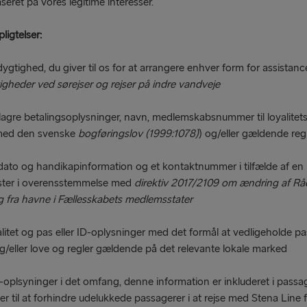
eret på vores legitime interesser.
ligtelser:
ghed, du giver til os for at arrangere enhver form for assistanc
gheder ved sørejser og rejser på indre vandveje
re betalingsoplysninger, navn, medlemskabsnummer til loyalitetsk
 med den svenske
bogføringslov (1999:1078)
) og/eller gældende reg
dato og handikapinformation og et kontaktnummer i tilfælde af en 
lister i overensstemmelse med
direktiv 2017/2109 om ændring af Råd
g fra havne i Fællesskabets medlemsstater
et og pas eller ID-oplysninger med det formål at vedligeholde pas
g/eller love og regler gældende på det relevante lokale marked
oplsyninger i det omfang, denne information er inkluderet i passag
ter til at forhindre udelukkede passagerer i at rejse med Stena Line