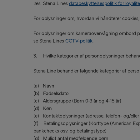
læs Stena Lines
databeskyttelsespolitik for loyalit
For oplysninger om, hvordan vi håndterer cookies
For oplysninger om kameraovervågning ombord på vo
se Stena Lines
CCTV-politik
.
3. Hvilke kategorier af personoplysninger behand
Stena Line behandler følgende kategorier af pers
(a) Navn
(b) Fødselsdato
(c) Aldersgruppe (Børn 0-3 år og 4-15 år)
(d) Køn
(e) Kontaktoplysninger (adresse, telefon- og/ell
(f) Betalingsoplysninger (Korttype (American Exp
bankchecks osv. og betalingstype)
(g) Muligt antal medfølgende børn