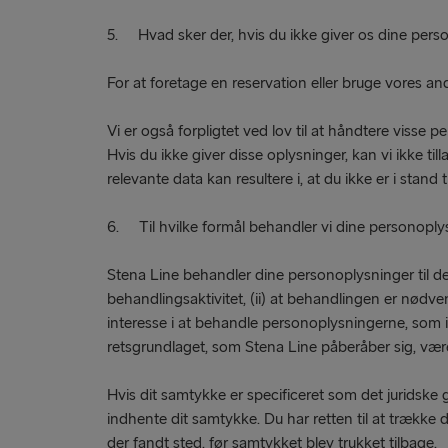
5. Hvad sker der, hvis du ikke giver os dine pers
For at foretage en reservation eller bruge vores and
Vi er også forpligtet ved lov til at håndtere visse
Hvis du ikke giver disse oplysninger, kan vi ikke ti
relevante data kan resultere i, at du ikke er i stand
6. Til hvilke formål behandler vi dine personoplys
Stena Line behandler dine personoplysninger til de 
behandlingsaktivitet, (ii) at behandlingen er nødvend
interesse i at behandle personoplysningerne, som ik
retsgrundlaget, som Stena Line påberåber sig, vær
Hvis dit samtykke er specificeret som det juridske 
indhente dit samtykke. Du har retten til at trække 
der fandt sted, før samtykket blev trukket tilbage.