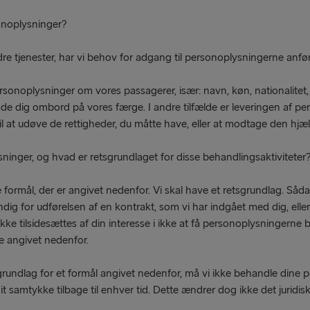
onoplysninger?
re tjenester, har vi behov for adgang til personoplysningerne anført 
 personoplysninger om vores passagerer, især: navn, køn, nationalite
llade dig ombord på vores færge. I andre tilfælde er leveringen af per
 til at udøve de rettigheder, du måtte have, eller at modtage den hjæl
ninger, og hvad er retsgrundlaget for disse behandlingsaktiviteter
formål, der er angivet nedenfor. Vi skal have et retsgrundlag. Såda
ig for udførelsen af en kontrakt, som vi har indgået med dig, eller (i
ke tilsidesættes af din interesse i ikke at få personoplysningerne b
e angivet nedenfor.
grundlag for et formål angivet nedenfor, må vi ikke behandle dine p
dit samtykke tilbage til enhver tid. Dette ændrer dog ikke det juri