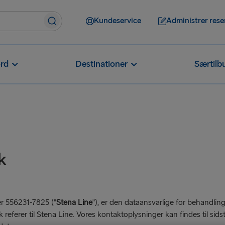
Kundeservice
Administrer rese
rd
Destinationer
Særtilb
k
er 556231-7825 ("
Stena Line
"), er den dataansvarlige for behandling
k referer til Stena Line. Vores kontaktoplysninger kan findes til sids