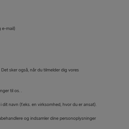
 e-mail)
 Det sker også, når du tilmelder dig vores
er til os. .
 dit navn (f.eks. en virksomhed, hvor du er ansat).
abehandlere og indsamler dine personoplysninger