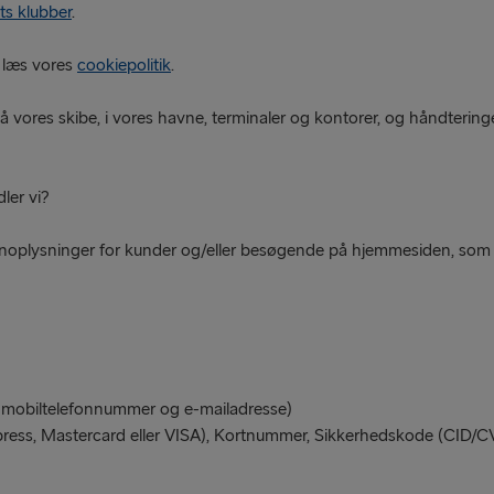
ets klubber
.
, læs vores
cookiepolitik
.
res skibe, i vores havne, terminaler og kontorer, og håndteringe
ler vi?
onoplysninger for kunder og/eller besøgende på hjemmesiden, som b
er mobiltelefonnummer og e-mailadresse)
ress, Mastercard eller VISA), Kortnummer, Sikkerhedskode (CID/C