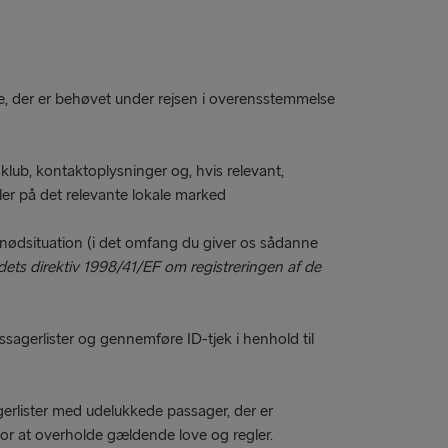
e, der er behøvet under rejsen i overensstemmelse
lub, kontaktoplysninger og, hvis relevant,
ler på det relevante lokale marked
nødsituation (i det omfang du giver os sådanne
ets direktiv 1998/41/EF om registreringen af de
sagerlister og gennemføre ID-tjek i henhold til
erlister med udelukkede passager, der er
 for at overholde gældende love og regler.