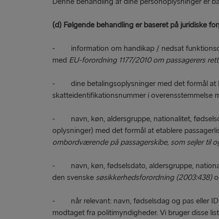
Denne behandling af dine personoplysninger er bas
(d) Følgende behandling er baseret på juridiske forp
- information om handikap / nedsat funktionsdygti
med
EU-forordning 1177/2010 om passagerers retti
- dine betalingsoplysninger med det formål at lag
skatteidentifikationsnummer i overensstemmelse
- navn, køn, aldersgruppe, nationalitet, fødsels
oplysninger) med det formål at etablere passager
ombordværende på passagerskibe, som sejler til o
- navn, køn, fødselsdato, aldersgruppe, nationalit
den svenske
søsikkerhedsforordning (2003:438)
o
- når relevant: navn, fødselsdag og pas eller ID-
modtaget fra politimyndigheder. Vi bruger disse lis