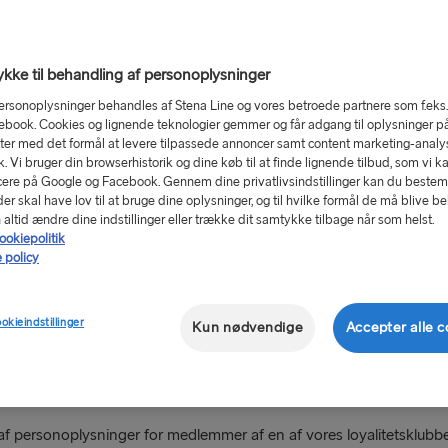
data.
mmesider
":
kke til behandling af personoplysninger
tenaline.pl, stenaline.lv, stenaline.lt, stenaline.ee, stenaline.ru, stenal
ersonoplysninger behandles af Stena Line og vores betroede partnere som f.eks
.it, stenaline. es, stenalinetravel.com, wyjazdygrupowe.pl, szwecjazklas
ebook. Cookies og lignende teknologier gemmer og får adgang til oplysninger p
er med det formål at levere tilpassede annoncer samt content marketing-analys
o.uk, blog.stenaline.ie, blog.stenaline.nl, blog.stenaline.de.
ik. Vi bruger din browserhistorik og dine køb til at finde lignende tilbud, som vi k
ere på Google og Facebook. Gennem dine privatlivsindstillinger kan du beste
mail, telefon, kundeservice kontaktoplysninger, sociale medier, ch
r skal have lov til at bruge dine oplysninger, og til hvilke formål de må blive b
altid ændre dine indstillinger eller trække dit samtykke tilbage når som helst.
ookiepolitik
 policy
åde?
ling af dine personoplysninger, når du som kunde og/eller besøge
ookieindstillinger
Kun nødvendige
Accepter alle c
n eller organisation, der laver en reservation i dit navn (f.eks. kom
tager en reservation i dit navn, har hyret. Denne politik indeholder
sonoplysninger med, og hvilke rettigheder du har med hensyn til di
f personoplysninger for medlemmer af en af vores loyalitetsklubbe