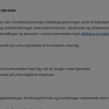
e tjenester
e, køn, kontaktoplysninger, betalingsoplysninger, antal af ledsage
l og skibsforretninger, reservationshistorik, rabatkoder og sikkerheds
udbestillinger og tjenester i overensstemmelse med
vilkårene og beti
seret på vores opfyldelse af kontrakten med dig.
 at kommunikere med dig, når du bruger vores tjenester.
ret på vores legitime interesser.
ilbagebetalinger, forsikringsforhold og kundeklager vedrørende dine 