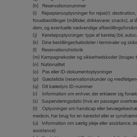
(h) Reservationsnummer
(i) Rejseplansoplysninger for rejse(r): destination, 
forudbestillinger (måltider, drikkevarer, snacks), 
dem, og eventuelle nødvendige afbestillingsforsikr
(j) Køretøjsoplysninger: type af køretøj (bil, autoc
(k) Dine bestillinger/købslister i terminaler og skib
(l) Reservationshistorik
(m) Kampagnekoder og sikkerhedskoder (bruges t
(n) Nationalitet
(o) Pas eller ID-dokumentoplysninger
(p) Gæsteliste (reservationskunder og medfølgen
(q) Dit kæledyrs ID-nummer
(r) Information om enhver, der erklærer sig foræld
(s) Suspenderingsdato (hvis en passager overtræ
(t) Oplysninger om handicap eller bevægelseshæmnin
medicin, har brug for en kørestol eller er synshæm
(u) Information om særlig pleje eller assistance, de
assistance)