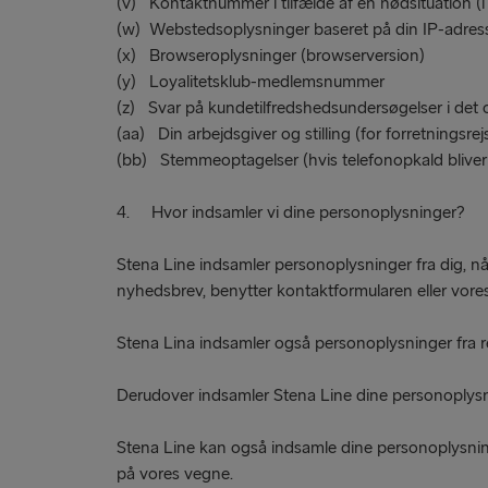
(v) Kontaktnummer i tilfælde af en nødsituation (i 
(w) Webstedsoplysninger baseret på din IP-adres
(x) Browseroplysninger (browserversion)
(y) Loyalitetsklub-medlemsnummer
(z) Svar på kundetilfredshedsundersøgelser i det 
(aa) Din arbejdsgiver og stilling (for forretningsre
(bb) Stemmeoptagelser (hvis telefonopkald bliver
4. Hvor indsamler vi dine personoplysninger?
Stena Line indsamler personoplysninger fra dig, når
nyhedsbrev, benytter kontaktformularen eller vores
Stena Lina indsamler også personoplysninger fra re
Derudover indsamler Stena Line dine personoplysning
Stena Line kan også indsamle dine personoplysnin
på vores vegne.