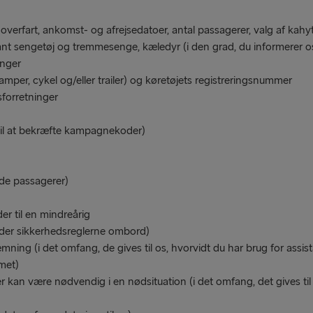
overfart, ankomst- og afrejsedatoer, antal passagerer, valg af kahyt 
al lånt sengetøj og tremmesenge, kæledyr (i den grad, du informerer o
inger
amper, cykel og/eller trailer) og køretøjets registreringsnummer
sforretninger
il at bekræfte kampagnekoder)
de passagerer)
er til en mindreårig
der sikkerhedsreglerne ombord)
g (i det omfang, de gives til os, hvorvidt du har brug for assistanc
met)
r kan være nødvendig i en nødsituation (i det omfang, det gives til o