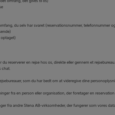
det omfang, det gives til os)
se
omfang, du selv har svaret (reservationsnummer, telefonnummer og
jsende)
 optaget)
 du reserverer en rejse hos os, direkte eller gennem et rejsebureau.
 chat.
jsebureauer, som du har bedt om at videregive dine personoplysning
er fra en person eller organisation, der foretager en reservation i
ger fra andre Stena AB-virksomheder, der fungerer som vores dat