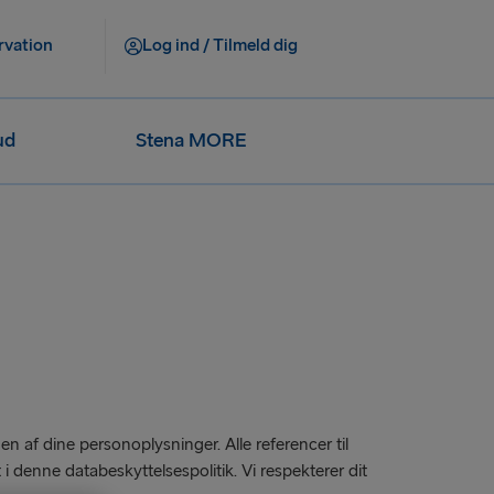
rvation
Log ind / Tilmeld dig
ud
Stena MORE
en af dine personoplysninger. Alle referencer til
t i denne databeskyttelsespolitik. Vi respekterer dit