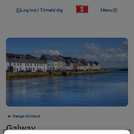
Log ind / Tilmeld dig
Menu
Færge til Irland
Galway