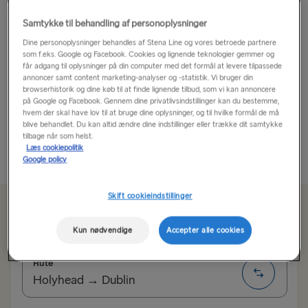
Samtykke til behandling af personoplysninger
Udforsk Galways Charme og Kultur
Dine personoplysninger behandles af Stena Line og vores betroede partnere
Tag bilen med ombord på færgen til Irland. Fra
som f.eks. Google og Facebook. Cookies og lignende teknologier gemmer og
Storbritannien eller fra Frankrig; forvent en behagelig
får adgang til oplysninger på din computer med det formål at levere tilpassede
rejse over havet, efterfulgt af en fantastisk roadtrip på
annoncer samt content marketing-analyser og -statistik. Vi bruger din
browserhistorik og dine køb til at finde lignende tilbud, som vi kan annoncere
Wild Atlantic Way.
på Google og Facebook. Gennem dine privatlivsindstillinger kan du bestemme,
hvem der skal have lov til at bruge dine oplysninger, og til hvilke formål de må
blive behandlet. Du kan altid ændre dine indstillinger eller trække dit samtykke
Er du klar til et stort...
tilbage når som helst.
Læs cookiepolitik
Læs mere
Google policy
Skift cookieindstillinger
Fra 1517 kr. enkelt tur, bil og chauffør
Kun nødvendige
Accepter alle cookies
Rute
Holyhead → Dublin