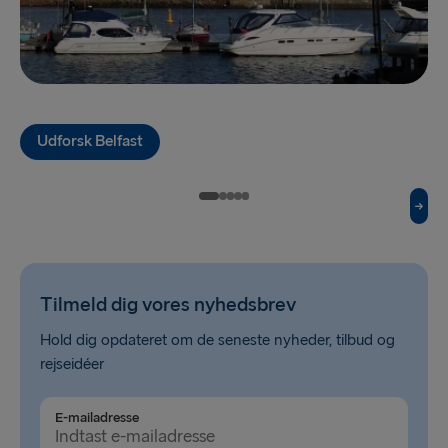
Ventspils → Nynäshamn
Travemünde → Liepāja
Liepāja → Travemünde
Udforsk Belfast
TIL RESTEN AF ​​EUROPA
Hook of Holland → Harwich
Harwich → Hook of Holland
Holyhead → Dublin
Tilmeld dig vores nyhedsbrev
Dublin → Holyhead
Hold dig opdateret om de seneste nyheder, tilbud og
Cairnryan → Belfast
rejseidéer
Belfast → Cairnryan
E-mailadresse
Liverpool → Belfast