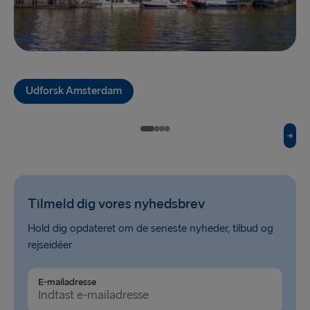
Ventspils → Nynäshamn
Travemünde → Liepāja
Liepāja → Travemünde
Udforsk Amsterdam
TIL RESTEN AF ​​EUROPA
Hook of Holland → Harwich
Harwich → Hook of Holland
Holyhead → Dublin
Tilmeld dig vores nyhedsbrev
Dublin → Holyhead
Hold dig opdateret om de seneste nyheder, tilbud og
Cairnryan → Belfast
rejseidéer
Belfast → Cairnryan
E-mailadresse
Liverpool → Belfast