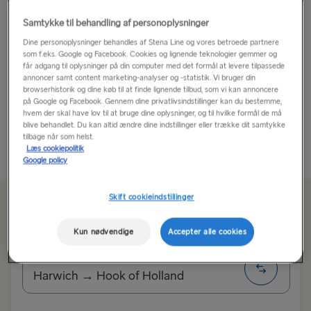
Udforsk fantastiske Utrecht!
Samtykke til behandling af personoplysninger
Dine personoplysninger behandles af Stena Line og vores betroede partnere
Med sin kombination af en rig historie og en dynamisk
som f.eks. Google og Facebook. Cookies og lignende teknologier gemmer og
får adgang til oplysninger på din computer med det formål at levere tilpassede
nutid er Utrecht en særlig interessant by at besøge
annoncer samt content marketing-analyser og -statistik. Vi bruger din
med den højeste tæthed af kulturelle skatte, centrale
browserhistorik og dine køb til at finde lignende tilbud, som vi kan annoncere
på Google og Facebook. Gennem dine privatlivsindstillinger kan du bestemme,
shoppingsteder, den største bymidte fra middelalderen
hvem der skal have lov til at bruge dine oplysninger, og til hvilke formål de må
og det bedste...
blive behandlet. Du kan altid ændre dine indstillinger eller trække dit samtykke
tilbage når som helst.
Læs mere
Læs cookiepolitik
Google policy
Skift cookieindstillinger
Fra 791 kr
for enkeltbillet, bil og chauffør
Kun nødvendige
Accepter alle cookies
Rute
Harwich → Hook of Holland