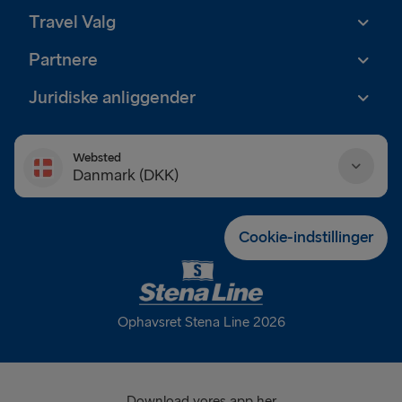
Travel Valg
Partnere
Juridiske anliggender
Websted
Danmark (DKK)
Danmark (DKK)
Cookie-indstillinger
Deutschland (EUR)
Eesti (EUR)
Ophavsret Stena Line 2026
España (EUR)
France (EUR)
Download vores app her