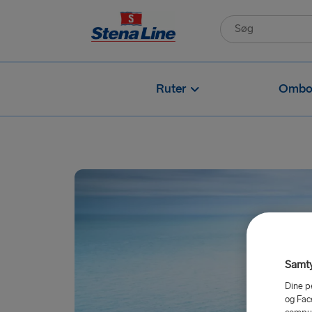
Ruter
Ombo
Samty
Dine p
og Fac