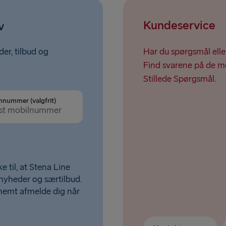
Kundeservice
v
er, tilbud og
Har du spørgsmål elle
Find svarene på de me
Stillede Spørgsmål.
nnummer (valgfrit)
e til, at Stena Line
 nyheder og særtilbud.
nemt afmelde dig når