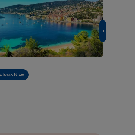
 ​​EUROPA
land → Harwich
ook of Holland
Dublin
lyhead
 Belfast
dforsk Nice
Udforsk Par
airnryan
Belfast
verpool
Fishguard
 Rosslare