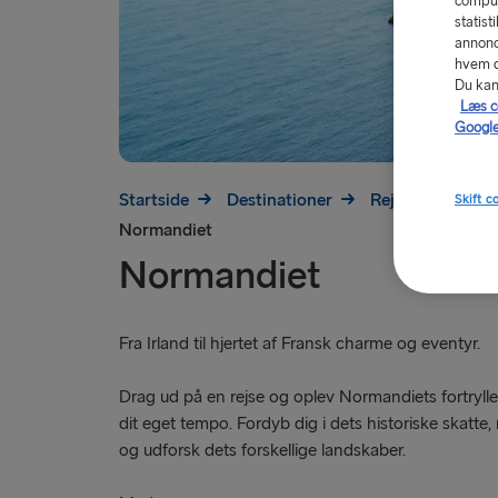
comput
statist
annonc
hvem de
Du kan 
Læs c
Google
Startside
Destinationer
Rejs til Frankrig
Skift c
Normandiet
Normandiet
Fra Irland til hjertet af Fransk charme og eventyr.
Drag ud på en rejse og oplev Normandiets fortryll
dit eget tempo. Fordyb dig i dets historiske skatte,
og udforsk dets forskellige landskaber.