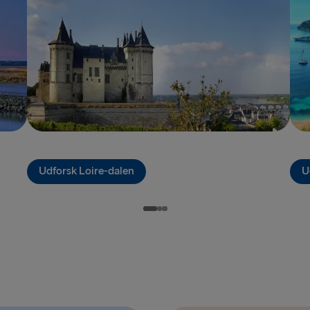
TIL RESTEN AF
Hook of Hol
Harwich → H
Holyhead → 
Dublin → Ho
Cairnryan →
Udforsk Loire-dalen
U
Belfast → C
Liverpool → 
Belfast → Li
Rosslare → 
Fishguard →