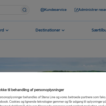
Kundeservice
Administrer rese
rd
Destinationer
Særtilb
kke til behandling af personoplysninger
ersonoplysninger behandles af Stena Line og vores betroede partnere som f.eks
ebook. Cookies og lignende teknologier gemmer og får adgang til oplysninger p