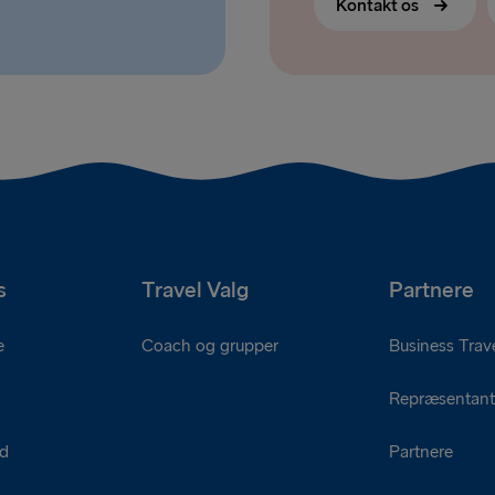
Kontakt os
s
Travel Valg
Partnere
e
Coach og grupper
Business Trave
Repræsentant
ed
Partnere