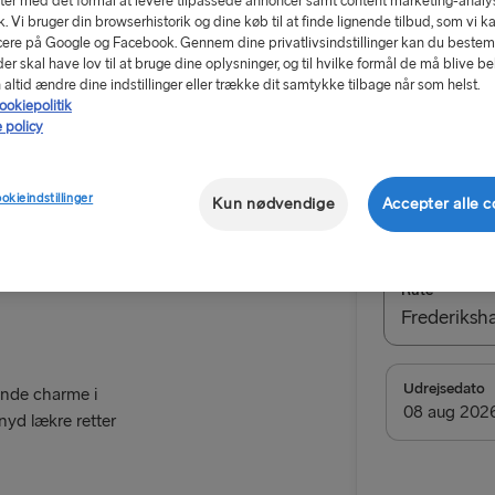
er med det formål at levere tilpassede annoncer samt content marketing-analys
ik. Vi bruger din browserhistorik og dine køb til at finde lignende tilbud, som vi k
ere på Google og Facebook. Gennem dine privatlivsindstillinger kan du beste
r skal have lov til at bruge dine oplysninger, og til hvilke formål de må blive b
altid ændre dine indstillinger eller trække dit samtykke tilbage når som helst.
ookiepolitik
 policy
Fra 2902 k
og sæde
ookieindstillinger
Kun nødvendige
Accepter alle c
Returbille
Rute
Frederiks
TIL SVERIGE
Udrejsedato
ende charme i
 nyd lækre retter
Frederiksha
Gøteborg → 