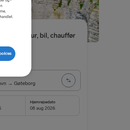
er og -
an
mme,
ehandlet.
r. enkelt tur, bil, chauffør
ookies
t
Enkel
havn → Gøteborg
Hjemrejsedato
vn → Gøteborg
Frederikshavn