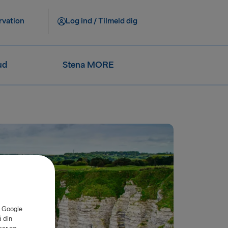
rvation
Log ind / Tilmeld dig
ud
Stena MORE
. Google
å din