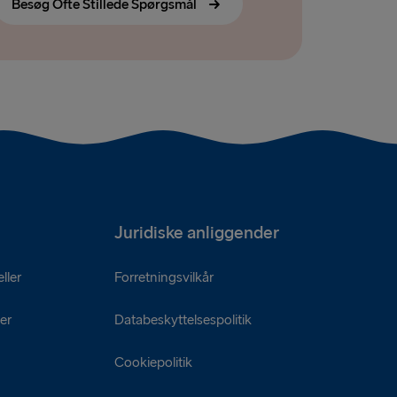
Besøg Ofte Stillede Spørgsmål
Juridiske anliggender
ller
Forretningsvilkår
er
Databeskyttelsespolitik
Cookiepolitik