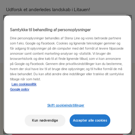
Udforsk et anderledes landskab i Litauen!
Litauen er måske lille, men det betyder bare, at det er en lille
Samtykke til behandling af personoplysninger
perle. Der er stadig masser at se og lave, og landet byder på
en utrolig gæstfrihed – lige hvad du...
Dine personoplysninger behandles af Stena Line og vores betroede partnere
som f.eks. Google og Facebook. Cookies og lignende teknologier gemmer og
får adgang til oplysninger på din computer med det formål at levere tilpassede
Læs mere
annoncer samt content marketing-analyser og -statistik. Vi bruger din
browserhistorik og dine køb til at finde lignende tilbud, som vi kan annoncere
på Google og Facebook. Gennem dine privatlivsindstillinger kan du bestemme,
hvem der skal have lov til at bruge dine oplysninger, og til hvilke formål de må
blive behandlet. Du kan altid ændre dine indstillinger eller trække dit samtykke
Fra 1014 kr
for enkeltrejse, bil, chauffør og sæde
tilbage når som helst.
Læs cookiepolitik
Google policy
Rute
Travemünde → Liepāja
Skift cookieindstillinger
Kun nødvendige
Accepter alle cookies
TIL SVERIGE
Vælg dato
Frederikshavn → Gøteborg