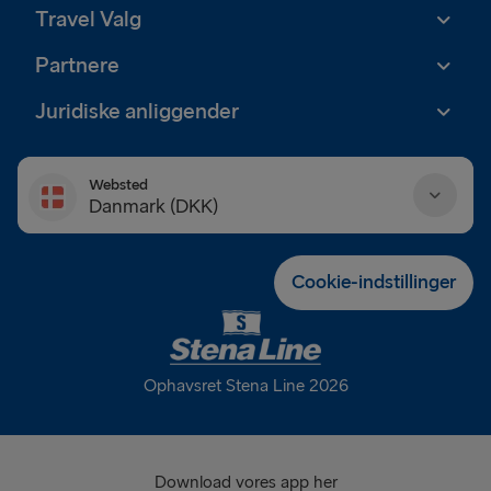
Travel Valg
Partnere
Juridiske anliggender
Websted
Danmark (DKK)
Danmark (DKK)
Cookie-indstillinger
Deutschland (EUR)
Eesti (EUR)
Ophavsret Stena Line 2026
España (EUR)
France (EUR)
Download vores app her