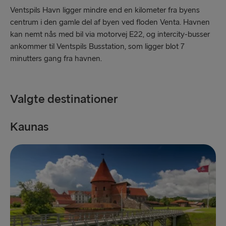
Travemünde → Liepāja
Ventspils Havn ligger mindre end en kilometer fra byens
centrum i den gamle del af byen ved floden Venta. Havnen
Liepāja → Travemünde
kan nemt nås med bil via motorvej E22, og intercity-busser
ankommer til Ventspils Busstation, som ligger blot 7
TIL RESTEN AF ​​EUROPA
minutters gang fra havnen.
Hook of Holland → Harwich
Harwich → Hook of Holland
Valgte destinationer
Holyhead → Dublin
Kaunas
K
Dublin → Holyhead
Cairnryan → Belfast
Belfast → Cairnryan
Liverpool → Belfast
Belfast → Liverpool