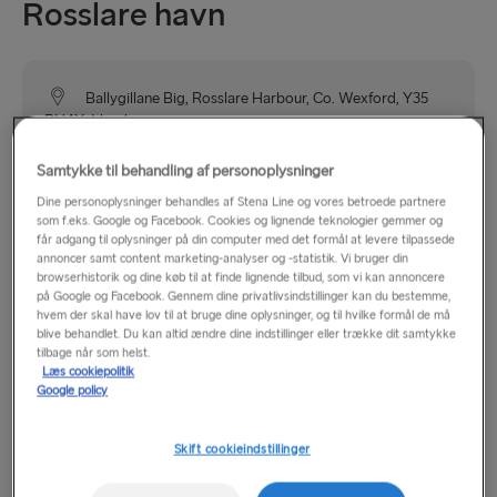
Rosslare havn
Ballygillane Big, Rosslare Harbour, Co. Wexford, Y35
PH4X, Irland
Samtykke til behandling af personoplysninger
Rosslare Europort ligger for enden af ​​N25 i Rosslare havn
Dine personoplysninger behandles af Stena Line og vores betroede partnere
og er tydeligt markeret på alle vejskilte, der fører til havnen.
som f.eks. Google og Facebook. Cookies og lignende teknologier gemmer og
Havnen ligger 20 minutter fra Wexford, 1 time og
får adgang til oplysninger på din computer med det formål at levere tilpassede
annoncer samt content marketing-analyser og -statistik. Vi bruger din
20 minutter fra Waterford, 1 time og 45 minutter fra Kilkenny,
browserhistorik og dine køb til at finde lignende tilbud, som vi kan annoncere
2 timer og 15 minutter fra Dublin og 3 timer fra Cork.
på Google og Facebook. Gennem dine privatlivsindstillinger kan du bestemme,
hvem der skal have lov til at bruge dine oplysninger, og til hvilke formål de må
blive behandlet. Du kan altid ændre dine indstillinger eller trække dit samtykke
Rosslare er en lille landsby med et supermarked, bank,
tilbage når som helst.
hoteller, pensionater, pubber og restauranter.
Læs cookiepolitik
Google policy
Skift cookieindstillinger
Åbningstider