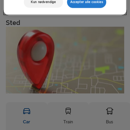
Kun nødvendige
Accepter alle cookies
Mandag – søndag: 06:30 – 21:30
Sted
Car
Train
Bus