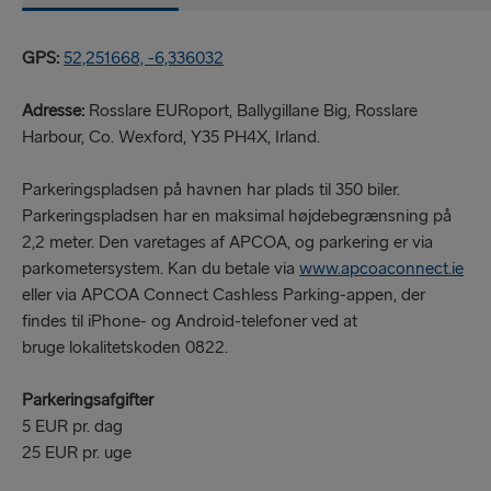
GPS:
52,251668, -6,336032
Adresse:
Rosslare EURoport, Ballygillane Big, Rosslare
Harbour, Co. Wexford, Y35 PH4X, Irland.
Parkeringspladsen på havnen har plads til 350 biler.
Parkeringspladsen har en maksimal højdebegrænsning på
2,2 meter. Den varetages af APCOA, og parkering er via
parkometersystem. Kan du betale via
www.apcoaconnect.ie
eller via APCOA Connect Cashless Parking-appen, der
findes til iPhone- og Android-telefoner ved at
bruge lokalitetskoden 0822.
Parkeringsafgifter
5 EUR pr. dag
25 EUR pr. uge