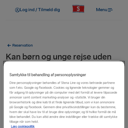
Log ind / Tilmeld dig
Menu
Reservation
Kan børn og unge rejse uden
opsyn af voksne?
Samtykke til behandling af personoplysninger
Alle på 17 år eller derunder skal rejse med en forælder eller
Dine personoplysninger behandles af Stena Line og vores betroede partnere
som f.eks. Google og Facebook. Cookies og lignende teknologier gemmer og
værge på 18 år eller derover, medmindre nedenstående
får adgang til oplysninger på din computer med det formål at levere tilpassede
betingelser er opfyldt.
annoncer samt content marketing-analyser og -statistik. Vi bruger din
browserhistorik og dine køb til at finde lignende tilbud, som vi kan annoncere
på Google og Facebook. Gennem dine privatlivsindstillinger kan du bestemme,
På rejser mellem Sverige og Danmark kan unge mellem 16
hvem der skal have lov til at bruge dine oplysninger, og til hvilke formål de må
og 17 år rejse uden en forælder eller værge, hvis de har en
blive behandlet. Du kan altid ændre dine indstillinger eller trække dit samtykke
tilbage når som helst.
udfyldt og udskrevet en
ansvarsfraskrivelse
(fra en forælder
Læs cookiepolitik