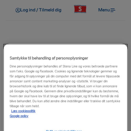
Log ind / Tilmeld dig
Menu
Før rejsen
Kan jeg medbringe ekstra
Samtykke til behandling af personoplysninger
brændstof i min bil eller
Dine personoplysninger behandles af Stena Line og vores betroede partnere
som f.eks. Google og Facebook. Cookies og lignende teknologier gemmer og
får adgang til oplysninger på din computer med det formål at levere tilpassede
autocamper?
annoncer samt content marketing-analyser og -statistik. Vi bruger din
browserhistorik og dine køb til at finde lignende tilbud, som vi kan annoncere
på Google og Facebook. Gennem dine privatlivsindstillinger kan du bestemme,
Du må medbringe maks. 5 liter brændstof (benzin, diesel
hvem der skal have lov til at bruge dine oplysninger, og til hvilke formål de må
blive behandlet. Du kan altid ændre dine indstillinger eller trække dit samtykke
eller olie) i en godkendt plast eller metalbeholder. Sørg for, at
tilbage når som helst.
beholderen ikke viser tegn på slid eller lækage før afrejse.
Læs cookiepolitik
Google policy