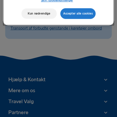
Skift cookieindstillinger
Relaterede spørgsmål
Kun nødvendige
Accepter alle cookies
Kan jeg tage alkohol med på færgen?
Transport af forbudte genstande i køretøjer ombord
Hjælp & Kontakt
Mere om os
Travel Valg
Partnere