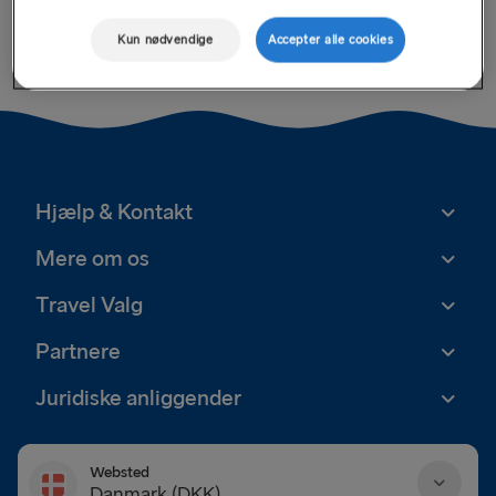
Kun nødvendige
Accepter alle cookies
Hjælp & Kontakt
Mere om os
Travel Valg
Partnere
Juridiske anliggender
Websted
Danmark (DKK)