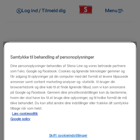
Log ind / Tilmeld dig
Menu
Kundeservice
Samtykke til behandling af personoplysninger
Efter rejsen
Dine personoplysninger behandles af Stena Line og vores betroede partnere
som f.eks. Google og Facebook. Cookies og lignende teknologier gemmer og
får adgang til oplysninger på din computer med det formål at levere tilpassede
annoncer samt content marketing-analyser og -statistik. Vi bruger din
Mistede genstande
browserhistorik og dine køb til at finde lignende tilbud, som vi kan annoncere
på Google og Facebook. Gennem dine privatlivsindstillinger kan du bestemme,
hvem der skal have lov til at bruge dine oplysninger, og til hvilke formål de må
blive behandlet. Du kan altid ændre dine indstillinger eller trække dit samtykke
tilbage når som helst.
Karrierer
Læs cookiepolitik
Google policy
Klager
Skift cookieindstillinger