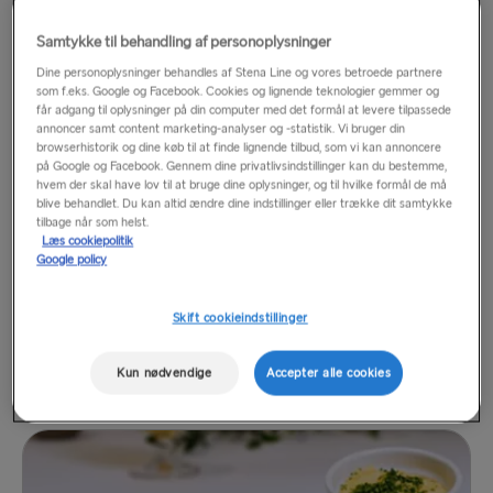
Samtykke til behandling af personoplysninger
Dine personoplysninger behandles af Stena Line og vores betroede partnere
som f.eks. Google og Facebook. Cookies og lignende teknologier gemmer og
får adgang til oplysninger på din computer med det formål at levere tilpassede
annoncer samt content marketing-analyser og -statistik. Vi bruger din
browserhistorik og dine køb til at finde lignende tilbud, som vi kan annoncere
Vegansk morgenmadsgrill
£12.75
på Google og Facebook. Gennem dine privatlivsindstillinger kan du bestemme,
Pølse, bønner, tomat, svampe, brød, avocado, kartoffel
hvem der skal have lov til at bruge dine oplysninger, og til hvilke formål de må
blive behandlet. Du kan altid ændre dine indstillinger eller trække dit samtykke
tilbage når som helst.
Læs cookiepolitik
Google policy
Skift cookieindstillinger
Kun nødvendige
Accepter alle cookies
Børnemorgenmad