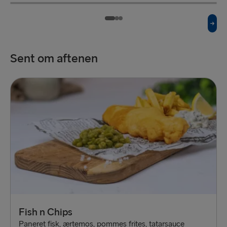
Okseburger
£7
Fish n Chips
£7
Serveres med pommes frites
Serveres med pommes frites
Sent om aftenen
Fish n Chips
Paneret fisk, ærtemos, pommes frites, tatarsauce