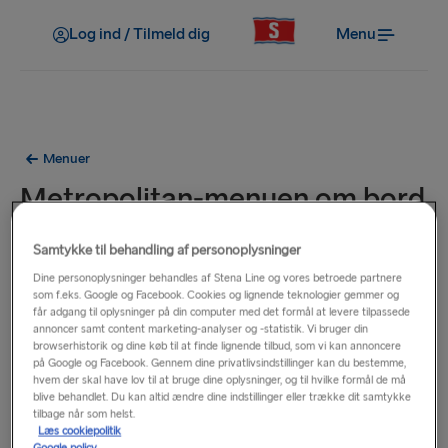
Log ind / Tilmeld dig
Menu
Menuer
Metropolitan-menuen om bord
på færgerne Stena Germanica
Samtykke til behandling af personoplysninger
og Stena Scandinavica
Dine personoplysninger behandles af Stena Line og vores betroede partnere
som f.eks. Google og Facebook. Cookies og lignende teknologier gemmer og
får adgang til oplysninger på din computer med det formål at levere tilpassede
annoncer samt content marketing-analyser og -statistik. Vi bruger din
browserhistorik og dine køb til at finde lignende tilbud, som vi kan annoncere
på Google og Facebook. Gennem dine privatlivsindstillinger kan du bestemme,
hvem der skal have lov til at bruge dine oplysninger, og til hvilke formål de må
blive behandlet. Du kan altid ændre dine indstillinger eller trække dit samtykke
tilbage når som helst.
Læs cookiepolitik
Google policy