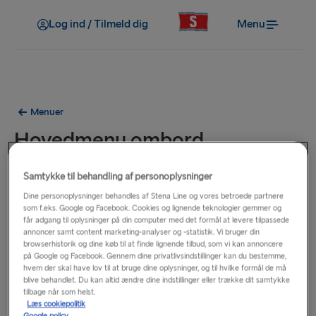
Log ind / Tilmeld dig
Menu
Menuer
Hovedmenu ombord
Udvalget på denne menu er tilgængeligt på alle vores færger
Samtykke til behandling af personoplysninger
på ruten Kiel–Göteborg.
Dine personoplysninger behandles af Stena Line og vores betroede partnere
som f.eks. Google og Facebook. Cookies og lignende teknologier gemmer og
får adgang til oplysninger på din computer med det formål at levere tilpassede
annoncer samt content marketing-analyser og -statistik. Vi bruger din
browserhistorik og dine køb til at finde lignende tilbud, som vi kan annoncere
på Google og Facebook. Gennem dine privatlivsindstillinger kan du bestemme,
hvem der skal have lov til at bruge dine oplysninger, og til hvilke formål de må
blive behandlet. Du kan altid ændre dine indstillinger eller trække dit samtykke
tilbage når som helst.
Læs cookiepolitik