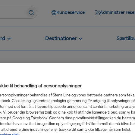
Kundeservice
Administrer rese
rd
Destinationer
Særtilb
kke til behandling af personoplysninger
ersonoplysninger behandles af Stena Line og vores betroede partnere som f.eks
ebook. Cookies og lignende teknologier gemmer og får adgang til oplysninger p
er med det formål at levere tilpassede annoncer samt content marketing-analys
ik. Vi bruger din browserhistorik og dine køb til at finde lignende tilbud, som vi k
ere på Google og Facebook. Gennem dine privatlivsindstillinger kan du beste
r skal have lov til at bruge dine oplysninger, og til hvilke formål de må blive b
altid ændre dine indstillinger eller trække dit samtykke tilbage når som helst.