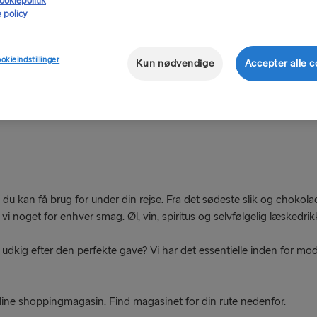
ookiepolitik
 policy
ookieindstillinger
Kun nødvendige
Accepter alle c
, du kan få brug for under din rejse. Fra det sødeste slik og chokol
ar vi noget for enhver smag. Øl, vin, spiritus og selvfølgelig læskedrik
udkig efter den perfekte gave? Vi har det essentielle inden for mode
online shoppingmagasin.
Find magasinet for din rute nedenfor.