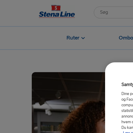
Ruter
Ombo
Samty
Dine p
og Fac
comput
statist
annonc
hvem de
Du kan 