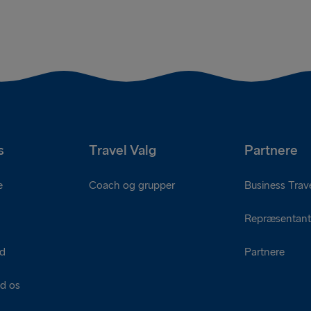
s
Travel Valg
Partnere
e
Coach og grupper
Business Trave
Repræsentant
ed
Partnere
d os