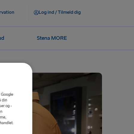
rvation
Log ind / Tilmeld dig
ud
Stena MORE
. Google
å din
er og -
an
mme,
ehandlet.