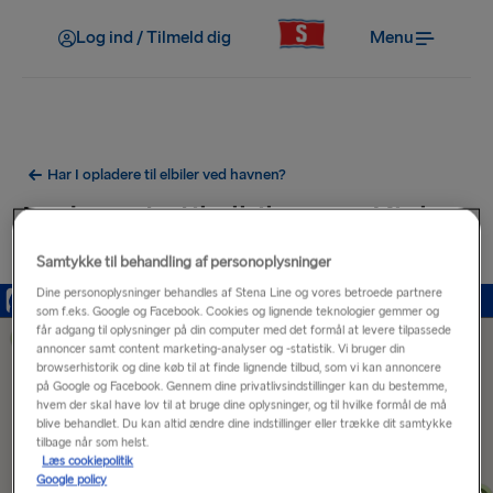
Log ind / Tilmeld dig
Menu
Har I opladere til elbiler ved havnen?
Ladeporte til elbiler nær Kiel
Havn
Samtykke til behandling af personoplysninger
Dine personoplysninger behandles af Stena Line og vores betroede partnere
som f.eks. Google og Facebook. Cookies og lignende teknologier gemmer og
får adgang til oplysninger på din computer med det formål at levere tilpassede
annoncer samt content marketing-analyser og -statistik. Vi bruger din
browserhistorik og dine køb til at finde lignende tilbud, som vi kan annoncere
på Google og Facebook. Gennem dine privatlivsindstillinger kan du bestemme,
hvem der skal have lov til at bruge dine oplysninger, og til hvilke formål de må
blive behandlet. Du kan altid ændre dine indstillinger eller trække dit samtykke
tilbage når som helst.
Læs cookiepolitik
Google policy