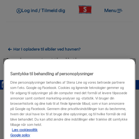
Log ind / Tilmeld dig
Menu
Har I opladere til elbiler ved havnen?
Ladeporte til elbiler nær
Frederikshavn Havn
Samtykke til behandling af personoplysninger
Dine personoplysninger behandles af Stena Line og vores betroede partnere
som f.eks. Google og Facebook. Cookies og lignende teknologier gemmer og
får adgang til oplysninger på din computer med det formål at levere tilpassede
annoncer samt content marketing-analyser og -statistik. Vi bruger din
browserhistorik og dine køb til at finde lignende tilbud, som vi kan annoncere
på Google og Facebook. Gennem dine privatlivsindstillinger kan du bestemme,
hvem der skal have lov til at bruge dine oplysninger, og til hvilke formål de må
blive behandlet. Du kan altid ændre dine indstillinger eller trække dit samtykke
tilbage når som helst.
Læs cookiepolitik
Google policy