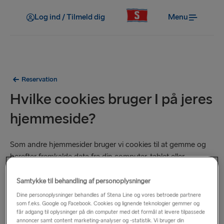
Log ind / Tilmeld dig
Menu
Reservation
Hvilke cookies bruger I på jeres
hjemmeside?
Som andre hjemmesider bruger vi cookies til at gemme og
herefter fremkalde data fra din computer, tablet eller
mobiltelefon, når du besøger vores hjemmeside næste gang.
Vi gemmer vores egne cookies og tillader ligeledes vores
Samtykke til behandling af personoplysninger
tiltroede partnere at gemme deres sporecookies.
Dine personoplysninger behandles af Stena Line og vores betroede partnere
som f.eks. Google og Facebook. Cookies og lignende teknologier gemmer og
får adgang til oplysninger på din computer med det formål at levere tilpassede
Stena Line anvender en såkaldt “Eksplicit cookie-
annoncer samt content marketing-analyser og -statistik. Vi bruger din