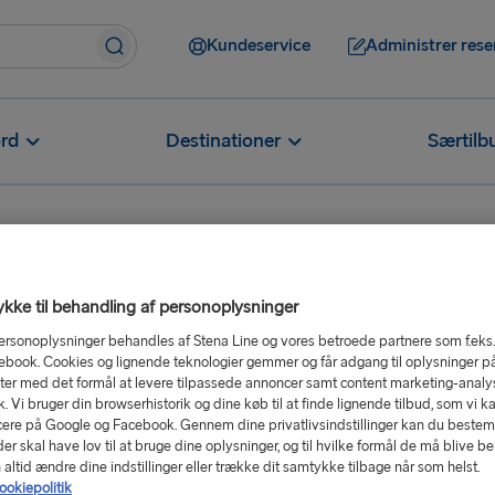
Kundeservice
Administrer rese
rd
Destinationer
Særtilb
ordan kan Stena MORE-medlemmer gøre krav på partnertilbud?
kke til behandling af personoplysninger
ORE-
ersonoplysninger behandles af Stena Line og vores betroede partnere som f.eks
ebook. Cookies og lignende teknologier gemmer og får adgang til oplysninger p
 på
er med det formål at levere tilpassede annoncer samt content marketing-analys
ik. Vi bruger din browserhistorik og dine køb til at finde lignende tilbud, som vi k
ere på Google og Facebook. Gennem dine privatlivsindstillinger kan du beste
r skal have lov til at bruge dine oplysninger, og til hvilke formål de må blive b
altid ændre dine indstillinger eller trække dit samtykke tilbage når som helst.
ookiepolitik