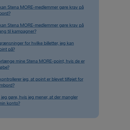
kan Stena MORE-medlemmer gøre krav på
bord?
kan Stena MORE-medlemmer gøre krav på
gang til kampagner?
rænsninger for hvilke billetter, jeg kan
oint på?
orlænge mine Stena MORE-point, hvis de er
løbe?
ntrollerer jeg, at point er blevet tilføjet for
ombord?
 jeg gøre, hvis jeg mener, at der mangler
min konto?