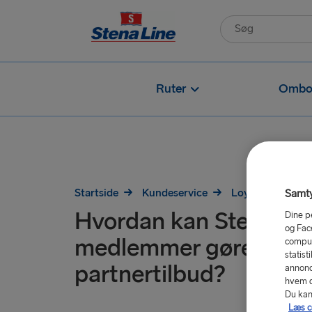
Ruter
Ombo
Startside
Kundeservice
Loyalitet
Hv
Samty
Hvordan kan Stena M
Dine p
og Fac
medlemmer gøre krav
comput
statist
partnertilbud?
annonc
hvem de
Du kan 
Læs c