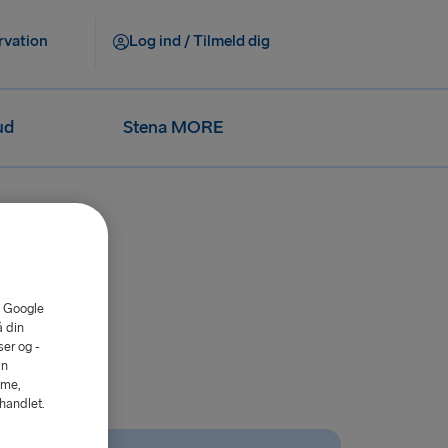
rvation
Log ind / Tilmeld dig
ud
Stena MORE
. Google
å din
er og -
an
mme,
ehandlet.