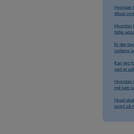
Hvordan 
tilbud om
Hvordan 
tidlig ad
Er der beg
optjene p
Kan jeg f
ved at ud
Hvordan ko
mit køb 
Hvad skal
point på 