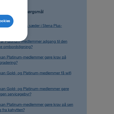
Relaterede spørgsmål
ookies
ooker jeg gratis sæder i Stena Plus-
år Platinum-medlemmer adgang til den
de ombordstigning?
kan Platinum-medlemmer gøre krav på
gradering?
an Gold- og Platinum-medlemmer få wifi
kan Gold- og Platinum-medlemmer gøre
ngen servicegebyr?
kan Platinum-medlemmer gøre krav på sen
g fra kahytten?