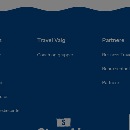
s
Travel Valg
Partnere
e
Coach og grupper
Business Trave
Repræsentant
ed
Partnere
d os
ediecenter