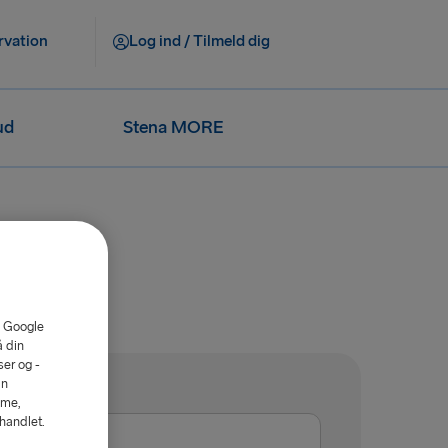
rvation
Log ind / Tilmeld dig
ud
Stena MORE
. Google
å din
er og -
an
mme,
ehandlet.