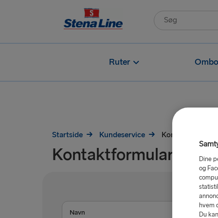
Ruter
Ombo
Startside
Kundeservice
Kontaktformular
Samty
Kontaktformular
Dine p
og Fac
comput
statist
annonc
hvem de
Navn
Du kan 