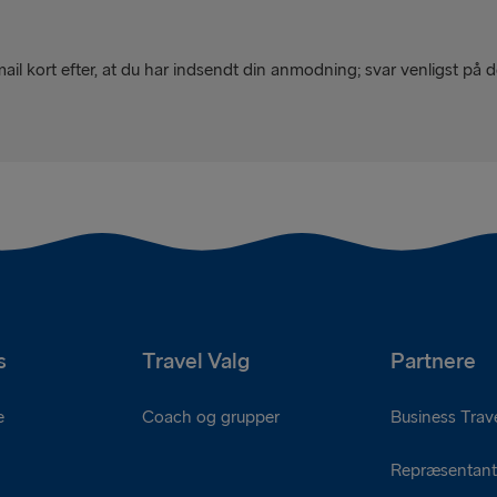
mail kort efter, at du har indsendt din anmodning; svar venligst p
s
Travel Valg
Partnere
e
Coach og grupper
Business Trave
Repræsentant