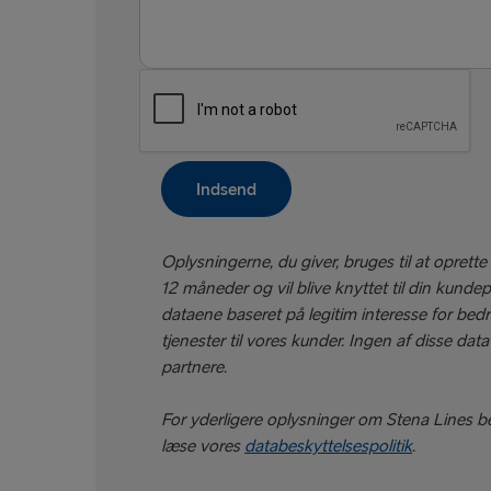
Hittegods
Forslag til forbedring
Spørgsmål til faktura
Øvrigt
Indsend
Oplysningerne, du giver, bruges til at oprett
12 måneder og vil blive knyttet til din kundepr
dataene baseret på legitim interesse for bed
tjenester til vores kunder. Ingen af disse dat
partnere.
For yderligere oplysninger om Stena Lines 
læse vores
databeskyttelsespolitik
.