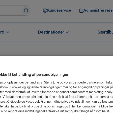
Kundeservice
Administrer rese
rd
Destinationer
Særtilb
kke til behandling af personoplysninger
ersonoplysninger behandles af Stena Line og vores betroede partnere som f.eks
ebook. Cookies og lignende teknologier gemmer og får adgang til oplysninger p
er med det formål at levere tilpassede annoncer samt content marketing-analys
ik. Vi bruger din browserhistorik og dine køb til at finde lignende tilbud, som vi k
ere på Google og Facebook. Gennem dine privatlivsindstillinger kan du beste
r skal have lov til at bruge dine oplysninger, og til hvilke formål de må blive b
E-mailadresse
altid ændre dine indstillinger eller trække dit samtykke tilbage når som helst.