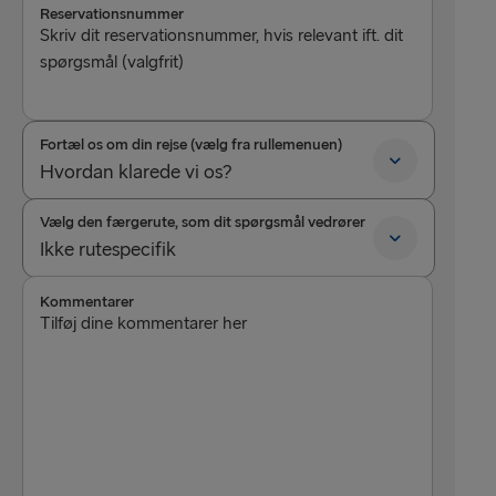
Reservationsnummer
Skriv dit reservationsnummer, hvis relevant ift. dit
spørgsmål (valgfrit)
Fortæl os om din rejse (vælg fra rullemenuen)
Hvordan klarede vi os?
Hvordan klarede vi os?
Vælg den færgerute, som dit spørgsmål vedrører
Ikke rutespecifik
Spørgsmål til Stena MORE medlemsskab
Ikke rutespecifik
Kommentarer
Positiv feedback
Tilføj dine kommentarer her
Frederikshavn-Gøteborg
Klage
Karlskrona-Gdynia
Hittegods
Hoek van Holland-Harwich
Gøteborg-Kiel