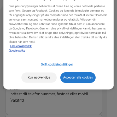
Dine personoplysninger behandles af Stena Line og vores betroede partnere
som f.eks. Google og Facebook. Cookies og lignende teknologier gemmer og
får adgang til oplysninger på din computer med det formål at levere tilpassede
Kontaktformular
annoncer samt content marketing-analyser og -statistik. Vi bruger din
browserhistorik og dine køb til at finde lignende tilbud, som vi kan annoncere
på Google og Facebook. Gennem dine privatlivsindstillinger kan du bestemme,
Navn
hvem der skal have lov til at bruge dine oplysninger, og til hvilke formål de må
Indtast dit navn her
blive behandlet. Du kan altid ændre dine indstillinger eller trække dit samtykke
tilbage når som helst.
Læs cookiepolitik
Google policy
E-mailadresse
Indtast den e-mailadresse, du ønsker at blive
Skift cookieindstillinger
kontaktet på
Kun nødvendige
Accepter alle cookies
Telefon
Indtast dit telefonnummer, fastnet eller mobil
(valgfrit)