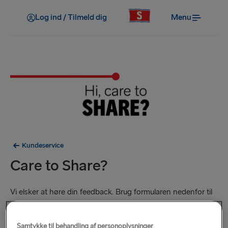
Log ind / Tilmeld dig
Menu
Kundeservice
Care to Share?
Vi elsker at høre din feedback. Brug formularen nedenfor til
at fortælle os, hvad vi gjorde godt, hvad vi kunne have gjort
bedre, eller for at give en kommentar om din seneste rejse.
Samtykke til behandling af personoplysninger