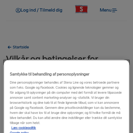
Log ind / Tilmeld dig
Menu
Startside
Vilkår og betingelser for
kontantkunder, færgerejser
Samtykke til behandling af personoplysninger
plus indkvartering
Dine personoplysninger behandles af Stena Line og vores betroede partnere
som f.eks. Google og Facebook. Cookies og lignende teknologier gemmer og
får adgang til oplysninger på din computer med det formål at levere tilpassede
annoncer samt content marketing-analyser og -statistik. Vi bruger din
browserhistorik og dine køb til at finde lignende tilbud, som vi kan annoncere
på Google og Facebook. Gennem dine privatlivsindstillinger kan du bestemme,
hvem der skal have lov til at bruge dine oplysninger, og til hvilke formål de må
blive behandlet. Du kan altid ændre dine indstillinger eller trække dit samtykke
tilbage når som helst.
Læs cookiepolitik
Google policy