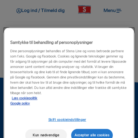
Log ind / Tilmeld dig
Menu
Samtykke til behandling af personoplysninger
Dine personoplysninger behandles af Stena Line og vores betroede partnere
CUG
som f.eks. Google og Facebook. Cookies og lignende teknologier gemmer og
får adgang til oplysninger på din computer med det formål at levere tilpassede
annoncer samt content marketing-analyser og -statistik. Vi bruger din
browserhistorik og dine køb til at finde lignende tilbud, som vi kan annoncere
på Google og Facebook. Gennem dine privatlivsindstillinger kan du bestemme,
hvem der skal have lov til at bruge dine oplysninger, og til hvilke formål de må
blive behandlet. Du kan altid ændre dine indstillinger eller trække dit samtykke
tilbage når som helst.
Læs cookiepolitik
Google policy
Hjælp & Kontakt
Mere om os
Skift cookieindstillinger
Travel Valg
Kun nødvendige
Accepter alle cookies