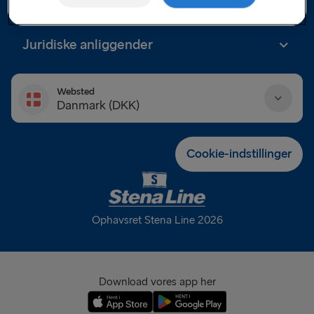
Partnere
Juridiske anliggender
Websted
Danmark (DKK)
Danmark (DKK)
Cookie-indstillinger
Deutschland (EUR)
Eesti (EUR)
Ophavsret Stena Line 2026
España (EUR)
France (EUR)
Download vores app her